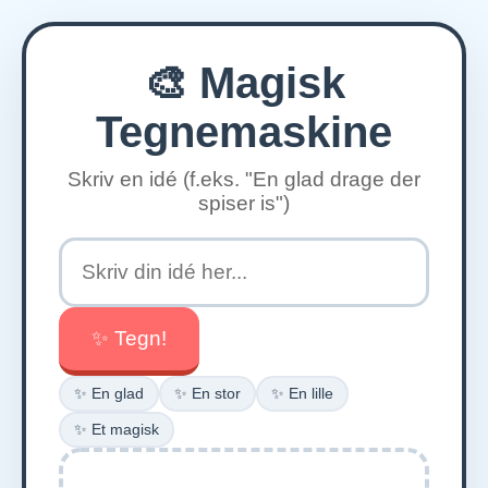
🎨 Magisk
Tegnemaskine
Skriv en idé (f.eks. "En glad drage der
spiser is")
✨ Tegn!
✨
En glad
✨
En stor
✨
En lille
✨
Et magisk