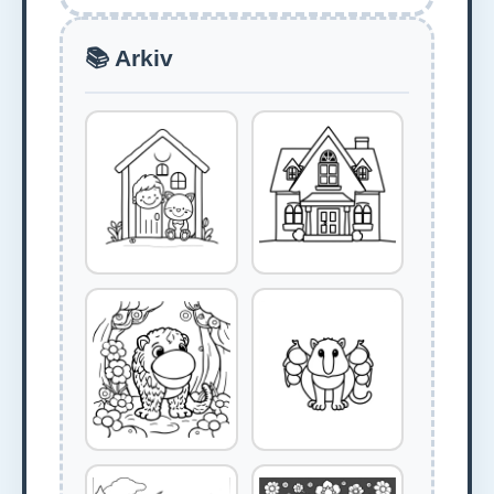
📚 Arkiv