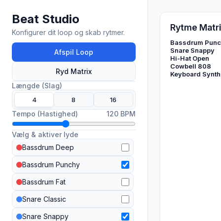
Beat Studio
Rytme Matr
Konfigurer dit loop og skab rytmer.
Bassdrum Pun
Snare Snappy
Afspil Loop
Hi-Hat Open
Cowbell 808
Ryd Matrix
Keyboard Synth
Længde (Slag)
4
8
16
Tempo (Hastighed)
120 BPM
Vælg & aktiver lyde
Bassdrum Deep
Bassdrum Punchy
Bassdrum Fat
Snare Classic
Snare Snappy