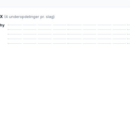
ix
(4 underopdelinger pr. slag)
chy