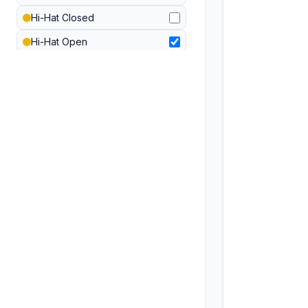
Hi-Hat Closed
Hi-Hat Open
Rimshot Studio
Cowbell 808
Handclap Studio
Bongo High
Bongo Low
Conga High
Conga Mid
Keyboard Synth